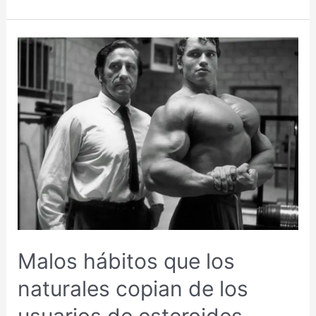
muscular:
Se
debe
dañar
el
músculo
y
crear
dolor
para
hipertrofiar?
Malos hábitos que los
naturales copian de los
usuarios de esteroides