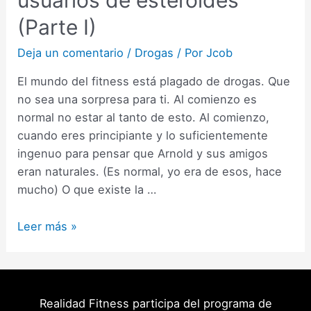
(Parte I)
Deja un comentario
/
Drogas
/ Por
Jcob
El mundo del fitness está plagado de drogas. Que
no sea una sorpresa para ti. Al comienzo es
normal no estar al tanto de esto. Al comienzo,
cuando eres principiante y lo suficientemente
ingenuo para pensar que Arnold y sus amigos
eran naturales. (Es normal, yo era de esos, hace
mucho) O que existe la …
Malos
Leer más »
hábitos
que
los
naturales
Realidad Fitness participa del programa de