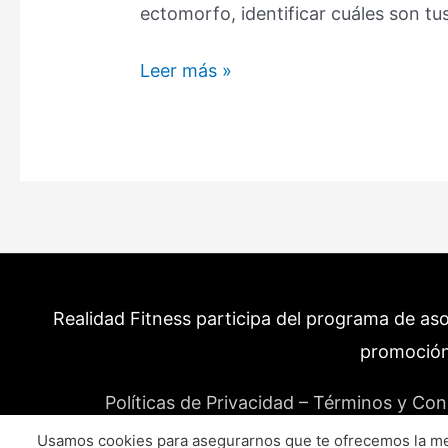
ectomorfo, identificar cuáles son t
Cuerpo
Leer más »
Ectomorfo:
Características,
Alimentación
y
la
Solución
(Guía)
Realidad Fitness participa del programa de as
promoción
Políticas de Privacidad – Términos y Con
Usamos cookies para asegurarnos que te ofrecemos la mej