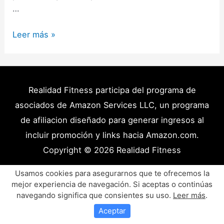
…
Cuerpo
Leer más »
Ectomorfo:
Características,
Alimentación
y
Realidad Fitness participa del programa de
la
asociados de Amazon Services LLC, un programa
Solución
de afiliacion diseñado para generar ingresos al
(Guía)
incluir promoción y links hacia Amazon.com.
Copyright © 2026
Realidad Fitness
Políticas de Privacidad – Términos y Condiciones
Usamos cookies para asegurarnos que te ofrecemos la
mejor experiencia de navegación. Si aceptas o continúas
Disclaimer Médico
Contacto
Artículos
navegando significa que consientes su uso.
Leer más
.
Productos y Recursos Recomendados
Aceptar