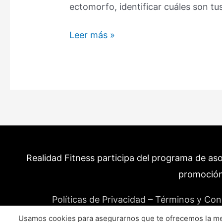
ectomorfo, identificar cuáles son t
Cuerpo
Leer más »
Ectomorfo:
Características,
Alimentación
y
la
Solución
(Guía)
Realidad Fitness participa del programa de as
promoción
Políticas de Privacidad – Términos y Con
Usamos cookies para asegurarnos que te ofrecemos la mej