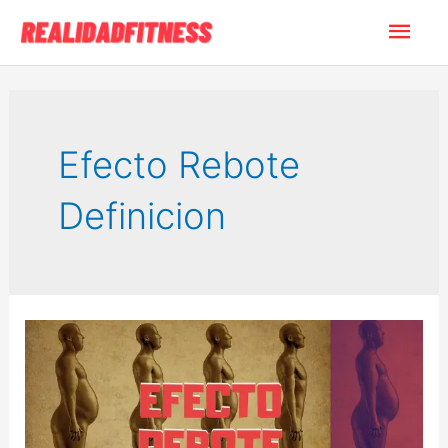
Ir
Men
al
contenido
princ
Efecto Rebote
Definicion