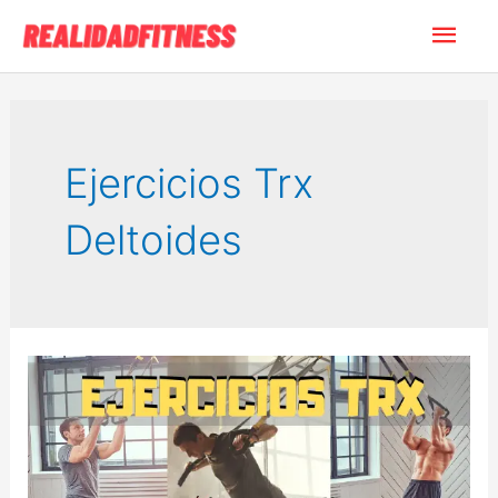
Ir
Men
al
contenido
princ
Ejercicios Trx
Deltoides