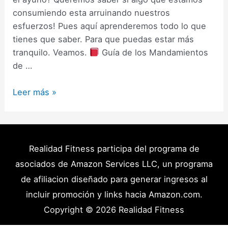
consumiendo esta arruinando nuestros
esfuerzos! Pues aquí aprenderemos todo lo que
tienes que saber. Para que puedas estar más
tranquilo. Veamos.
Guía de los Mandamientos
de …
Ayuno
Leer más »
Intermitente
Alimentos
Permitidos
–
Realidad Fitness participa del programa de
Qué
asociados de Amazon Services LLC, un programa
rompe
de afiliacion diseñado para generar ingresos al
el
incluir promoción y links hacia Amazon.com.
Ayuno
Copyright © 2026
Realidad Fitness
y
Que