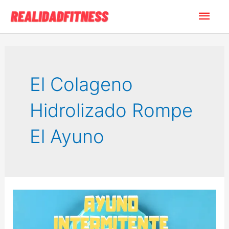
Ir
Men
al
contenido
princ
El Colageno
Hidrolizado Rompe
El Ayuno