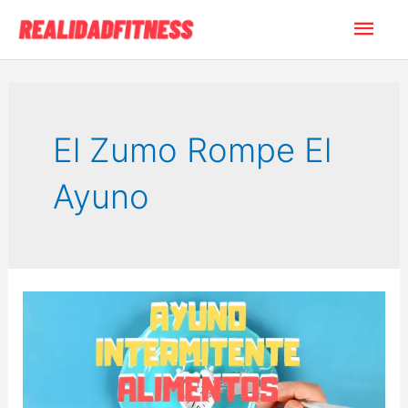
Ir
Men
al
contenido
princ
El Zumo Rompe El
Ayuno