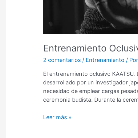
Entrenamiento Oclusi
2 comentarios
/
Entrenamiento
/ Po
El entrenamiento oclusivo KAATSU, 
desarrollado por un investigador ja
necesidad de emplear cargas pesadas
ceremonia budista. Durante la cere
Entrenamiento
Leer más »
Oclusivo
KAATSU