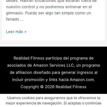
debes. Habrán situaciones que estarán fuera de
nuestro control y no podremos entrenar en el
gimnasio. Puede ser algo tan simple como un
feriado …
Cómo
Leer más »
entrenar
en
casa
para
Realidad Fitness participa del programa de
máximos
asociados de Amazon Services LLC, un programa
resultados,
de afiliacion diseñado para generar ingresos al
con
incluir promoción y links hacia Amazon.com.
poco
Copyright © 2026
Realidad Fitness
o
ningún
Políticas de Privacidad – Términos y Condiciones
Usamos cookies para asegurarnos que te ofrecemos la
equipo
mejor experiencia de navegación. Si aceptas o continúas
Disclaimer Médico
Contacto
Artículos