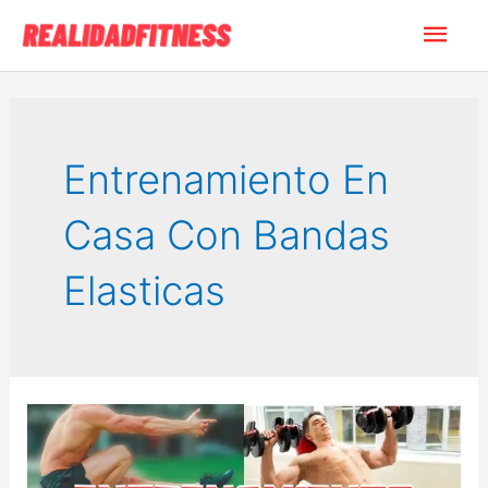
Ir
Men
al
contenido
princ
Entrenamiento En
Casa Con Bandas
Elasticas