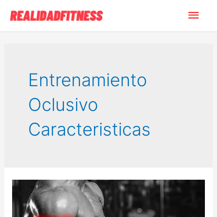
Ir
Men
al
contenido
princ
Entrenamiento
Oclusivo
Caracteristicas