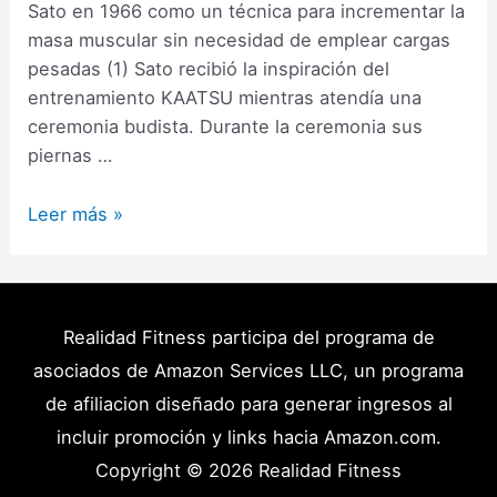
Sato en 1966 como un técnica para incrementar la
masa muscular sin necesidad de emplear cargas
pesadas (1) Sato recibió la inspiración del
entrenamiento KAATSU mientras atendía una
ceremonia budista. Durante la ceremonia sus
piernas …
Entrenamiento
Leer más »
Oclusivo
KAATSU
–
Bajas
Realidad Fitness participa del programa de
cargas
asociados de Amazon Services LLC, un programa
de
de afiliacion diseñado para generar ingresos al
Alta
incluir promoción y links hacia Amazon.com.
Intensidad
Copyright © 2026
Realidad Fitness
(Guía)