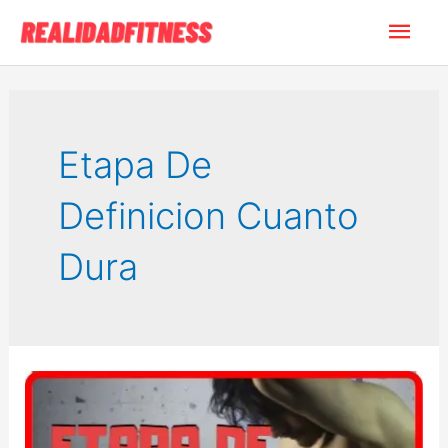
Ir
Men
al
contenido
princ
Etapa De
Definicion Cuanto
Dura