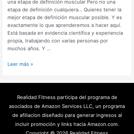
una etapa de definición muscular Pero no una
etapa de definición cualquiera… Quieres tener la
mejor etapa de definición muscular posible. Y es
exactamente lo que aprenderemos a hacer aquí.
Está basada en evidencia científica y experiencia
propia, trabajando con varias personas por
muchos años. Y …
Cómo
Leer más »
Hacer
una
Etapa
de
Realidad Fitness participa del programa de
Definición
asociados de Amazon Services LLC, un programa
Muscular:
de afiliacion diseñado para generar ingresos al
Guía
incluir promoción y links hacia Amazon.com.
Completa
Copyright © 2026
Realidad Fitness
(2025)