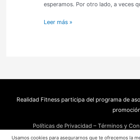
esperamos. Por otro lado, a veces 
Frutas
Leer más »
con
más
calorías:
Sabes
si
las
estás
consumiendo?
Realidad Fitness participa del programa de as
(Aquí
hay
promoción
15)
Políticas de Privacidad – Términos y Con
Usamos cookies para asegurarnos que te ofrecemos la mej