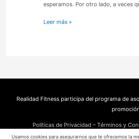
esperamos. Por otro lado, a veces 
Frutas
Leer más »
con
más
calorías:
Sabes
si
las
estás
consumiendo?
Realidad Fitness participa del programa de as
(Aquí
hay
promoción
15)
Políticas de Privacidad – Términos y Con
Usamos cookies para asegurarnos que te ofrecemos la mej