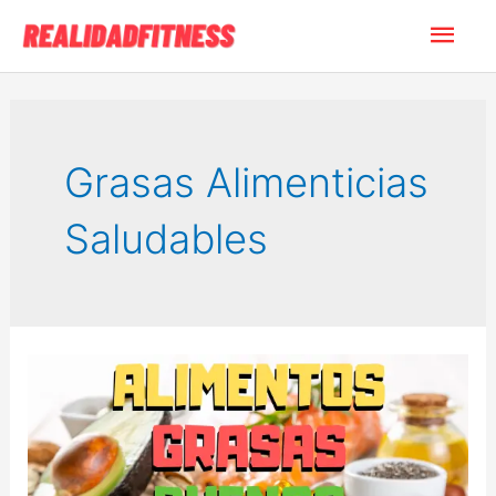
Ir
Men
al
contenido
princ
Grasas Alimenticias
Saludables