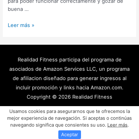
para poder funcionar correctamente y gozar de
buena …
15
Leer más »
Alimentos
con
Grasas
Buenas
Realidad Fitness participa del programa de
Que
asociados de Amazon Services LLC, un programa
NO
de afiliacion diseñado para generar ingresos al
pueden
incluir promoción y links hacia Amazon.com.
faltar
Copyright © 2026
Realidad Fitness
en
tu
Políticas de Privacidad – Términos y Condiciones
Usamos cookies para asegurarnos que te ofrecemos la
Dieta.
mejor experiencia de navegación. Si aceptas o continúas
Disclaimer Médico
Contacto
Artículos
navegando significa que consientes su uso.
Leer más
.
Productos y Recursos Recomendados
Aceptar