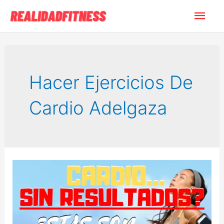
Ir
Men
al
contenido
princ
Hacer Ejercicios De
Cardio Adelgaza