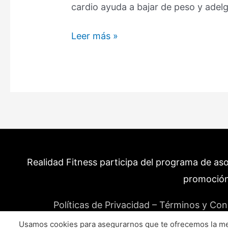
cardio ayuda a bajar de peso y adelg
Por
Leer más »
Qué
Hago
Cardio
y
no
Bajo
de
Peso
Realidad Fitness participa del programa de as
ni
Adelgazo?
promoción
(11
Políticas de Privacidad – Términos y Con
Razones)
Usamos cookies para asegurarnos que te ofrecemos la mej