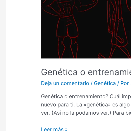
Genética o entrenamie
Deja un comentario
/
Genética
/ Por
Genética o entrenamiento? Cuál imp
nuevo para ti. La «genética» es alg
ver. (Así no la podamos ver.) Para 
Genética
Leer más »