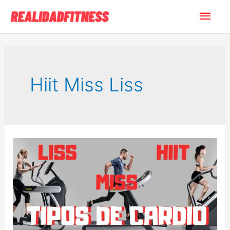
Ir
Men
al
contenido
princ
Hiit Miss Liss