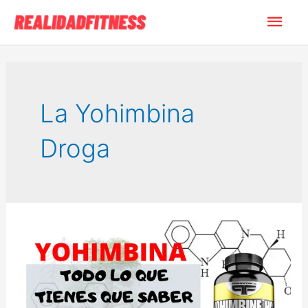
Ir
Men
al
contenido
princ
La Yohimbina
Droga