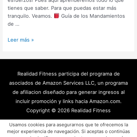
esfuerzos! Pues aquí aprenderemos todo lo que
tienes que saber. Para que puedas estar más
tranquilo. Veamos.
Guía de los Mandamientos
de …
Ayuno
Leer más »
Intermitente
Alimentos
Permitidos
–
Realidad Fitness participa del programa de
Qué
asociados de Amazon Services LLC, un programa
rompe
de afiliacion diseñado para generar ingresos al
el
incluir promoción y links hacia Amazon.com.
Ayuno
Copyright © 2026
Realidad Fitness
y
Que
Políticas de Privacidad – Términos y Condiciones
Usamos cookies para asegurarnos que te ofrecemos la
No?
mejor experiencia de navegación. Si aceptas o continúas
Disclaimer Médico
Contacto
Artículos