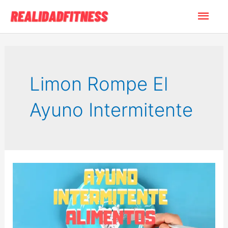
Ir
Men
al
contenido
princ
Limon Rompe El
Ayuno Intermitente