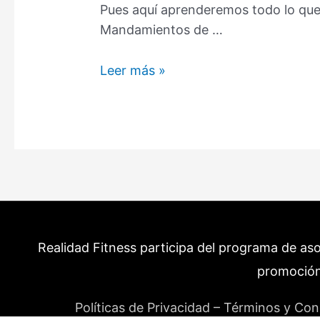
Pues aquí aprenderemos todo lo que
Mandamientos de …
Ayuno
Leer más »
Intermitente
Alimentos
Permitidos
–
Qué
rompe
el
Ayuno
Realidad Fitness participa del programa de as
y
Que
promoción
No?
Políticas de Privacidad – Términos y Con