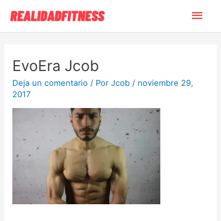
EvoEra Jcob
Deja un comentario
/ Por
Jcob
/
noviembre 29,
2017