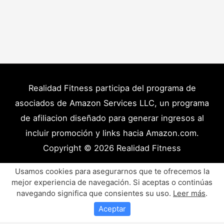
Realidad Fitness participa del programa de
asociados de Amazon Services LLC, un programa
de afiliacion diseñado para generar ingresos al
incluir promoción y links hacia Amazon.com.
Copyright © 2026
Realidad Fitness
Políticas de Privacidad – Términos y Condiciones
Usamos cookies para asegurarnos que te ofrecemos la
mejor experiencia de navegación. Si aceptas o continúas
Disclaimer Médico
Contacto
Artículos
navegando significa que consientes su uso.
Leer más
.
Productos y Recursos Recomendados
Aceptar