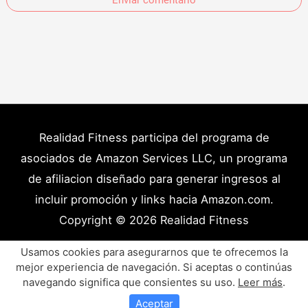
Realidad Fitness participa del programa de
asociados de Amazon Services LLC, un programa
de afiliacion diseñado para generar ingresos al
incluir promoción y links hacia Amazon.com.
Copyright © 2026
Realidad Fitness
Políticas de Privacidad – Términos y Condiciones
Usamos cookies para asegurarnos que te ofrecemos la
mejor experiencia de navegación. Si aceptas o continúas
Disclaimer Médico
Contacto
Artículos
navegando significa que consientes su uso.
Leer más
.
Productos y Recursos Recomendados
Aceptar