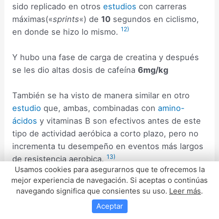
sido replicado en otros
estudios
con carreras
máximas(«
sprints
«) de
10
segundos en ciclismo,
12)
en donde se hizo lo mismo.
Y hubo una fase de carga de creatina y después
se les dio altas dosis de cafeína
6mg/kg
También se ha visto de manera similar en otro
estudio
que, ambas, combinadas con
amino-
ácidos
y vitaminas B son efectivos antes de este
tipo de actividad aeróbica a corto plazo, pero no
incrementa tu desempeño en eventos más largos
13)
de resistencia aerobica.
Usamos cookies para asegurarnos que te ofrecemos la
mejor experiencia de navegación. Si aceptas o continúas
En otros tipos de actividades como
navegando significa que consientes su uso.
Leer más
.
entrenamientos de alta intensidad en
Aceptar
poco tiempo, como carreras de máxima