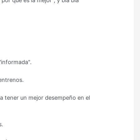
or que es la mejor", y bla bla
"informada".
entrenos.
 a tener un mejor desempeño en el
s.