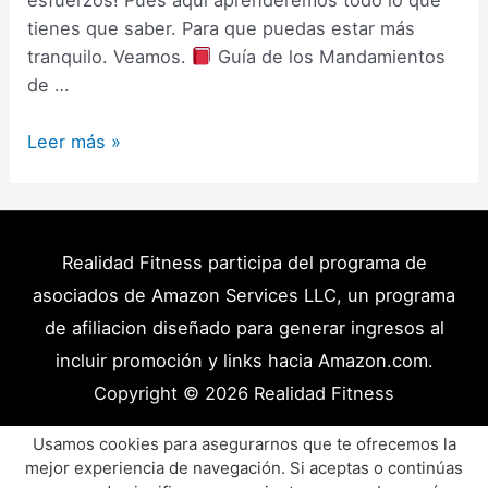
esfuerzos! Pues aquí aprenderemos todo lo que
tienes que saber. Para que puedas estar más
tranquilo. Veamos.
Guía de los Mandamientos
de …
Ayuno
Leer más »
Intermitente
Alimentos
Permitidos
–
Realidad Fitness participa del programa de
Qué
asociados de Amazon Services LLC, un programa
rompe
de afiliacion diseñado para generar ingresos al
el
incluir promoción y links hacia Amazon.com.
Ayuno
Copyright © 2026
Realidad Fitness
y
Que
Políticas de Privacidad – Términos y Condiciones
Usamos cookies para asegurarnos que te ofrecemos la
No?
mejor experiencia de navegación. Si aceptas o continúas
Disclaimer Médico
Contacto
Artículos