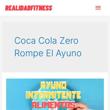
Ir
Men
al
contenido
princ
Coca Cola Zero
Rompe El Ayuno