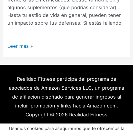
algunos suplementos (que podrías considerar)…
Hasta tu estilo de vida en general, pueden tener
un impacto sobre tus defensas. Si estás fallando
…
Cómo
Leer más »
mejorar
el
sistema
inmune:
Realidad Fitness participa del programa de
Dieta,
asociados de Amazon Services LLC, un programa
Suplementos
de afiliacion diseñado para generar ingresos al
y
incluir promoción y links hacia Amazon.com.
Estilo
Copyright © 2026
Realidad Fitness
de
Vida
Políticas de Privacidad – Términos y Condiciones
Usamos cookies para asegurarnos que te ofrecemos la