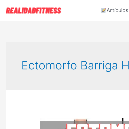
Ir
Artículos
al
contenido
Ectomorfo Barriga 