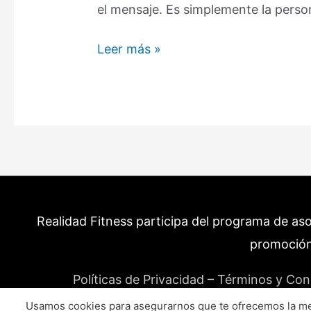
el mensaje. Es simplemente la perso
Ectomorfo
Leer más »
con
panza:
Las
causas
del
«Flaquigordo»
(Y
la
Realidad Fitness participa del programa de as
solución)
–
promoción
Guía
Políticas de Privacidad – Términos y Con
Usamos cookies para asegurarnos que te ofrecemos la mej