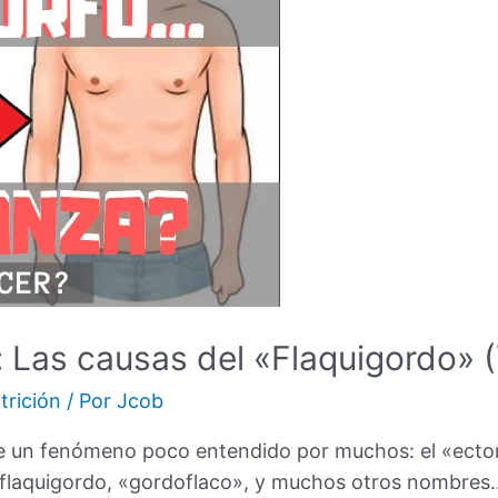
Las causas del «Flaquigordo» (Y
trición
/ Por
Jcob
re un fenómeno poco entendido por muchos: el «ect
 flaquigordo, «gordoflaco», y muchos otros nombre