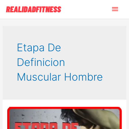
Ir
Men
al
contenido
princ
Etapa De
Definicion
Muscular Hombre