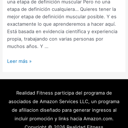
una etapa de definición muscular Pero no una
etapa de definición cualquiera… Quieres tener la
mejor etapa de definición muscular posible. Y es
exactamente lo que aprenderemos a hacer aquí.
Está basada en evidencia científica y experiencia
propia, trabajando con varias personas por
muchos años. Y …
Cómo
Leer más »
Hacer
una
Etapa
de
Realidad Fitness participa del programa de
Definición
asociados de Amazon Services LLC, un programa
Muscular:
de afiliacion diseñado para generar ingresos al
Guía
incluir promoción y links hacia Amazon.com.
Completa
Copyright © 2026
Realidad Fitness
(2025)