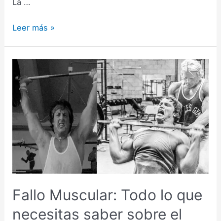
La …
Tensión
Leer más »
Mecánica:
La
clave
para
la
hipertrofia
(
Y
cómo
aprovecharla)
Fallo Muscular: Todo lo que
necesitas saber sobre el