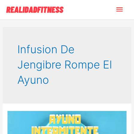
Ir
Men
al
contenido
princ
Infusion De
Jengibre Rompe El
Ayuno