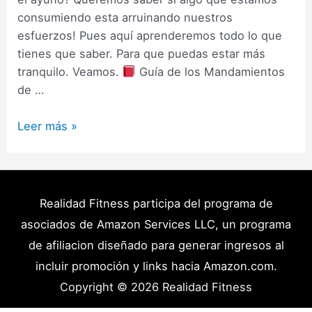
consumiendo esta arruinando nuestros
esfuerzos! Pues aquí aprenderemos todo lo que
tienes que saber. Para que puedas estar más
tranquilo. Veamos.
Guía de los Mandamientos
de …
Ayuno
Leer más »
Intermitente
Alimentos
Permitidos
–
Realidad Fitness participa del programa de
Qué
asociados de Amazon Services LLC, un programa
rompe
de afiliacion diseñado para generar ingresos al
el
incluir promoción y links hacia Amazon.com.
Ayuno
Copyright © 2026
Realidad Fitness
y
Que