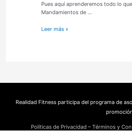
Pues aquí aprenderemos todo lo que
Mandamientos de …
Ayuno
Leer más »
Intermitente
Alimentos
Permitidos
–
Qué
rompe
el
Ayuno
Realidad Fitness participa del programa de as
y
Que
promoción
No?
Políticas de Privacidad – Términos y Con