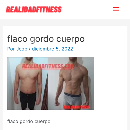
Ir
Men
al
contenido
princ
flaco gordo cuerpo
Por
Jcob
/
diciembre 5, 2022
flaco gordo cuerpo