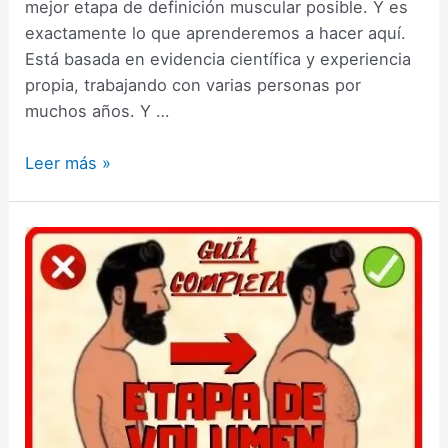
mejor etapa de definición muscular posible. Y es
exactamente lo que aprenderemos a hacer aquí.
Está basada en evidencia científica y experiencia
propia, trabajando con varias personas por
muchos años. Y …
Cómo
Leer más »
Hacer
una
Etapa
de
Definición
Muscular:
Guía
Completa
(2025)