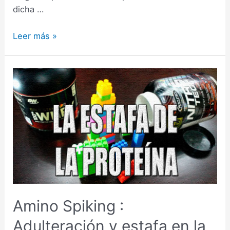
dicha …
Suplementos
Leer más »
que
ayudan
a
dormir
–
Científicamente
comprobados
Amino Spiking :
Adulteración y estafa en la