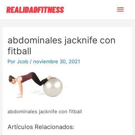
Ir
Men
al
contenido
princ
abdominales jacknife con
fitball
Por
Jcob
/
noviembre 30, 2021
abdominales jacknife con fitball
Artículos Relacionados: