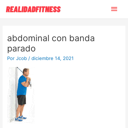
Ir
Men
al
contenido
princ
abdominal con banda
parado
Por
Jcob
/
diciembre 14, 2021