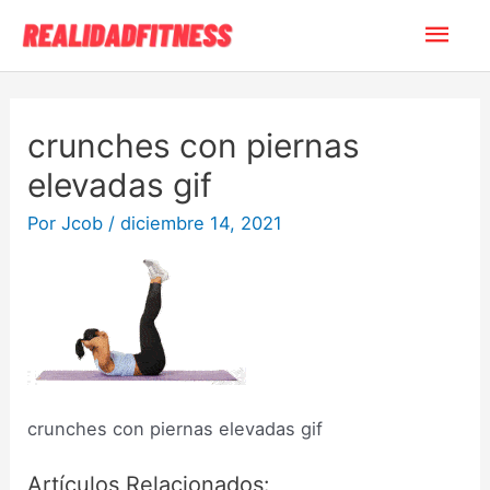
Ir
Men
al
contenido
princ
crunches con piernas
elevadas gif
Por
Jcob
/
diciembre 14, 2021
crunches con piernas elevadas gif
Artículos Relacionados: