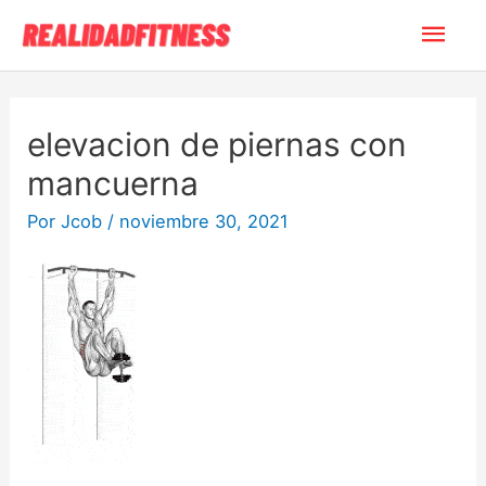
Ir
Men
al
contenido
princ
elevacion de piernas con
mancuerna
Por
Jcob
/
noviembre 30, 2021