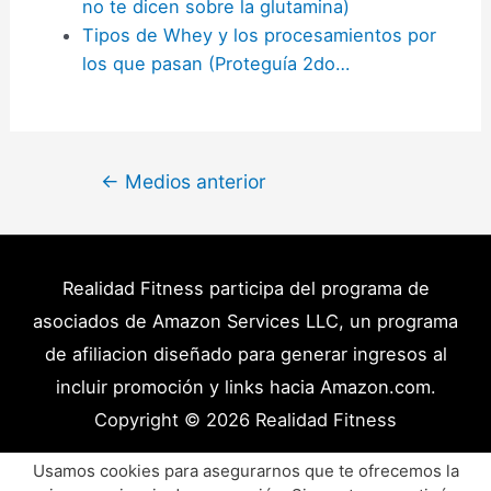
no te dicen sobre la glutamina)
Tipos de Whey y los procesamientos por
los que pasan (Proteguía 2do…
Navegación
←
Medios anterior
de
entradas
Realidad Fitness participa del programa de
asociados de Amazon Services LLC, un programa
de afiliacion diseñado para generar ingresos al
incluir promoción y links hacia Amazon.com.
Copyright © 2026
Realidad Fitness
Políticas de Privacidad – Términos y Condiciones
Usamos cookies para asegurarnos que te ofrecemos la