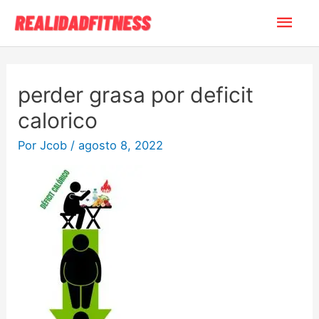
Ir
Men
al
contenido
princ
perder grasa por deficit
calorico
Por
Jcob
/
agosto 8, 2022