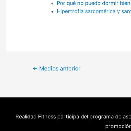
Por qué no puedo dormir bien
Hipertrofia sarcomérica y sa
Navegación
←
Medios anterior
de
entradas
Realidad Fitness participa del programa de as
promoción