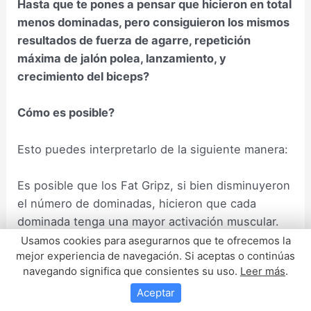
Hasta que te pones a pensar que hicieron en total
menos dominadas, pero consiguieron los mismos
resultados de fuerza de agarre, repetición
máxima de jalón polea, lanzamiento, y
crecimiento del biceps?
Cómo es posible?
Esto puedes interpretarlo de la siguiente manera:
Es posible que los Fat Gripz, si bien disminuyeron
el número de dominadas, hicieron que cada
dominada tenga una mayor activación muscular.
Usamos cookies para asegurarnos que te ofrecemos la
mejor experiencia de navegación. Si aceptas o continúas
En otras palabras cada repetición era de mayor
navegando significa que consientes su uso.
Leer más
.
«calidad» en cuanto a activación muscular.
Aceptar