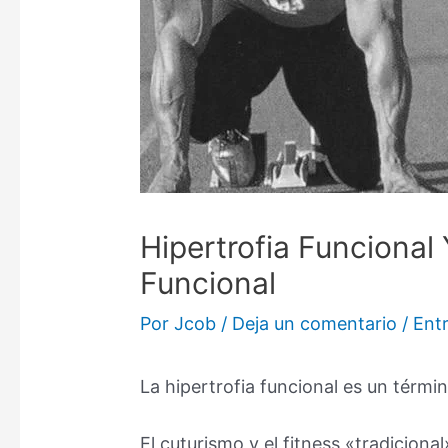
Hipertrofia Funcional
Funcional
Por
Jcob
/
Deja un comentario
/
Ent
La hipertrofia funcional es un términ
El cuturismo y el fitness «tradicio