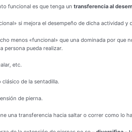
nto funcional es que tenga un
transferencia al dese
onal» si mejora el desempeño de dicha actividad y de
mucho menos «funcional» que una dominada por que no
a persona pueda realizar.
lar, etc.
clásico de la sentadilla.
ensión de pierna.
ne una transferencia hacia saltar o correr como lo ha
za de la extensión de piernas no se –
diversifica –
t