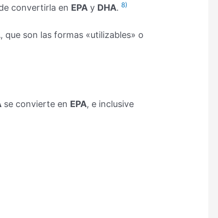
8)
de convertirla en
EPA
y
DHA
.
A
, que son las formas «utilizables» o
A
se convierte en
EPA
, e inclusive