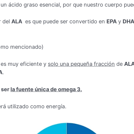
un ácido graso esencial, por que nuestro cuerpo pue
r del
ALA
es que puede ser convertido en
EPA
y
DH
como mencionado)
 es muy eficiente y
solo una pequeña fracción
de
AL
A
.
 ser
la fuente única de omega 3.
á utilizado como energía.