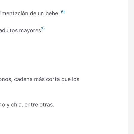
6)
limentación de un bebe.
7)
 adultos mayores
nos, cadena más corta que los
o y chia, entre otras.