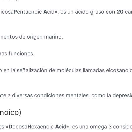
E
icosa
P
entaenoic
A
cid», es un ácido graso con
20
car
imentos de origen marino.
has funciones.
o en la señalización de moléculas llamadas eicosanoi
nte a diversas condiciones mentales, como la depres
noico)
es «
D
ocosa
H
exaenoic
A
cid», es una omega 3 consid