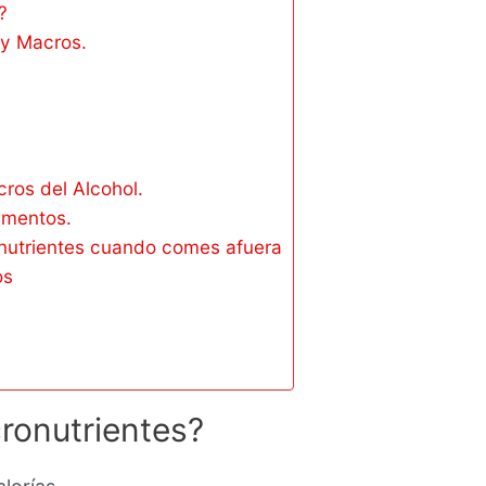
?
 y Macros.
cros del Alcohol.
limentos.
onutrientes cuando comes afuera
os
ronutrientes?