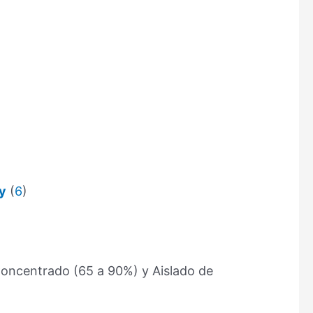
ey
(
6
)
Concentrado (65 a 90%) y Aislado de