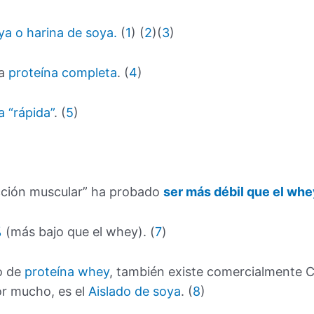
ya o harina de soya.
(
1
) (
2
)(
3
)
na
proteína completa
. (
4
)
a “rápida”
. (
5
)
ucción muscular” ha probado
ser más débil que el wh
%
(más bajo que el whey). (
7
)
o de
proteína whey
, también existe comercialmente 
r mucho, es el
Aislado de soya
. (
8
)