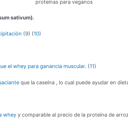
proteínas para veganos
isum sativum).
ipitación
(
9
) (
10
)
 que el whey para ganancia muscular
. (
11
)
 saciante
que la caseína , lo cual puede ayudar en diet
na whey
y comparable al precio de la proteína de arro