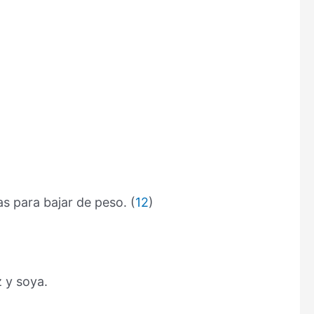
as para bajar de peso. (
12
)
z y soya.