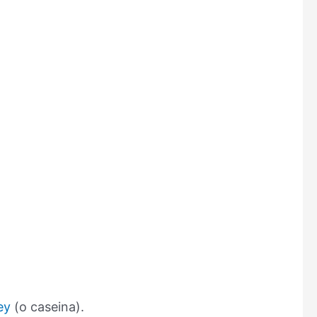
ey
(o caseina).