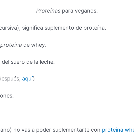
Proteínas
para veganos.
cursiva), significa suplemento de proteína.
a
proteína
de whey.
 del suero de la leche.
después,
aquí
)
iones:
riano) no vas a poder suplementarte con
proteína wh